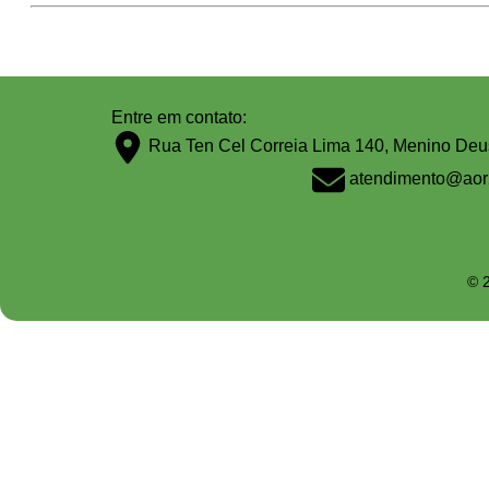
Entre em contato:
Rua Ten Cel Correia Lima 140, Menino Deu
atendimento@aor
© 2