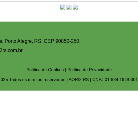
s, Porto Alegre, RS, CEP 90850-250
2rs.com.br
Política de Cookies
|
Política de Privacidade
025 Todos os direitos reservados | AOR/2 RS | CNPJ 01.834.194/000