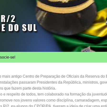
socie-se!
do mais antigo Centro de Preparação de Oficiais da Reserva do 
 instalações passaram Presidentes da República, ministros, gove
s que fazem parte desta história.
ho e respeito de todos, tem colaborado na formação da juventu
ove nos jovens valores como disciplina, camaradagem, espírito
s R/2, ex-alunos do CPOR/PA, tiveram a ideia de criar uma ent