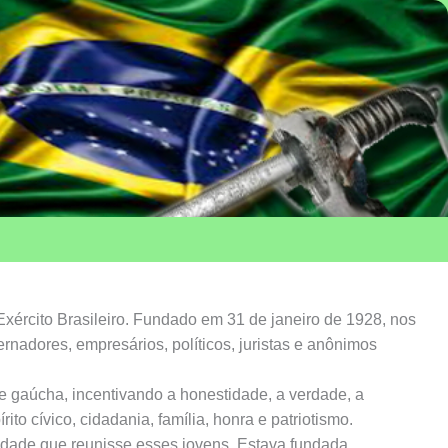
Exército Brasileiro. Fundado em 31 de janeiro de 1928, nos
rnadores, empresários, políticos, juristas e anônimos
de gaúcha, incentivando a honestidade, a verdade, a
 cívico, cidadania, família, honra e patriotismo.
idade que reunisse esses jovens. Estava fundada