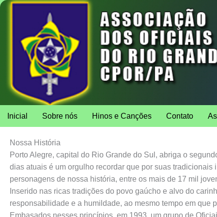
Inicial
Sobre nós
Hinos e Canções
Contato
As
Nossa História
Porto Alegre, capital do Rio Grande do Sul, abriga o segun
dias atuais é um orgulho recordar que por suas tradicionais
personagens de nossa história, entre os mais de 17 mil joven
Inserido nas ricas tradições do povo gaúcho e alvo do carin
responsabilidade e a humildade, ao mesmo tempo em que prom
Embasados nesses princípios, em 1993, um grupo de Oficiai