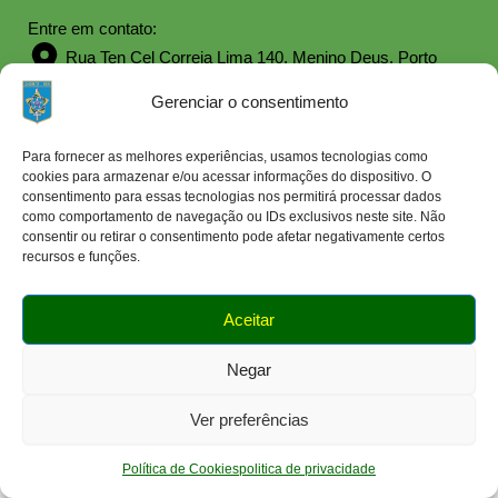
Entre em contato:
Rua Ten Cel Correia Lima 140, Menino Deus, Porto
Alegre, RS, CEP 90850-250
Gerenciar o consentimento
atendimento@aor2rs.com.br
Siga-nos:
Para fornecer as melhores experiências, usamos tecnologias como
cookies para armazenar e/ou acessar informações do dispositivo. O
consentimento para essas tecnologias nos permitirá processar dados
como comportamento de navegação ou IDs exclusivos neste site. Não
Política de Cookies
|
Política de Privacidade
consentir ou retirar o consentimento pode afetar negativamente certos
recursos e funções.
© 2025 Todos os direitos reservados | AOR/2 RS | CNPJ
01.834.194/0001-93
Aceitar
Negar
Ver preferências
Política de Cookies
politica de privacidade