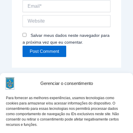
Email*
Website
Salvar meus dados neste navegador para
a próxima vez que eu comentar.
Gerenciar o consentimento
Para fornecer as melhores experiências, usamos tecnologias como
cookies para armazenar e/ou acessar informações do dispositivo. O
Entre em contato:
consentimento para essas tecnologias nos permitirá processar dados
como comportamento de navegação ou IDs exclusivos neste site. Não
Rua Ten Cel Correia Lima 140, Menino Deus, Porto
consentir ou retirar o consentimento pode afetar negativamente certos
Alegre, RS, CEP 90850-250
recursos e funções.
atendimento@aor2rs.com.br