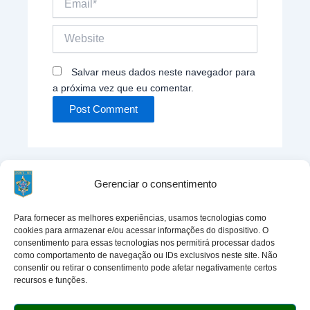
Website
Salvar meus dados neste navegador para
a próxima vez que eu comentar.
Gerenciar o consentimento
Para fornecer as melhores experiências, usamos tecnologias como
cookies para armazenar e/ou acessar informações do dispositivo. O
Entre em contato:
consentimento para essas tecnologias nos permitirá processar dados
como comportamento de navegação ou IDs exclusivos neste site. Não
Rua Ten Cel Correia Lima 140, Menino Deus, Porto
consentir ou retirar o consentimento pode afetar negativamente certos
Alegre, RS, CEP 90850-250
recursos e funções.
atendimento@aor2rs.com.br